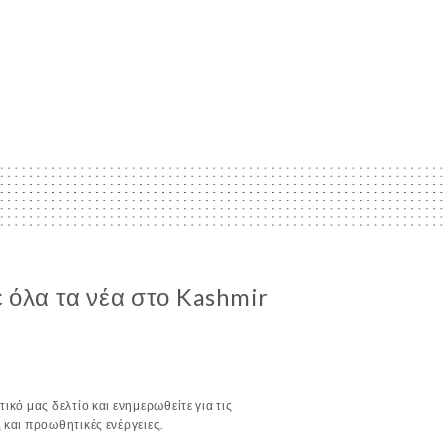
 όλα τα νέα στο Kashmir
ικό μας δελτίο και ενημερωθείτε για τις
 και προωθητικές ενέργειες.