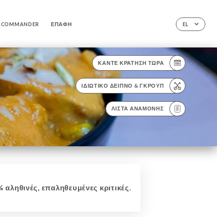
COMMANDER
ΕΠΑΦΉ
EL
ΚΆΝΤΕ ΚΡΆΤΗΣΗ ΤΏΡΑ
ΙΔΙΩΤΙΚΌ ΔΕΊΠΝΟ & ΓΚΡΟΥΠ
ΛΊΣΤΑ ΑΝΑΜΟΝΉΣ
 αληθινές, επαληθευμένες κριτικές.