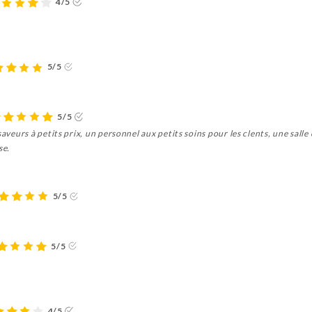
4/5
5/5
5/5
saveurs à petits prix, un personnel aux petits soins pour les clents, une sal
se.
5/5
5/5
4/5