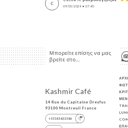
C
09/05/2024
•
07:40
Μπορείτε επίσης να μας
βρείτε στο...
ΑΡΧ
ΦΩΤ
Kashmir Café
ΚΡΙ
ΜΕΝ
14 Rue du Capitaine Dreyfus
TRA
93100 Montreuil France
LUN
+33143633386
COM
ΕΠΑ