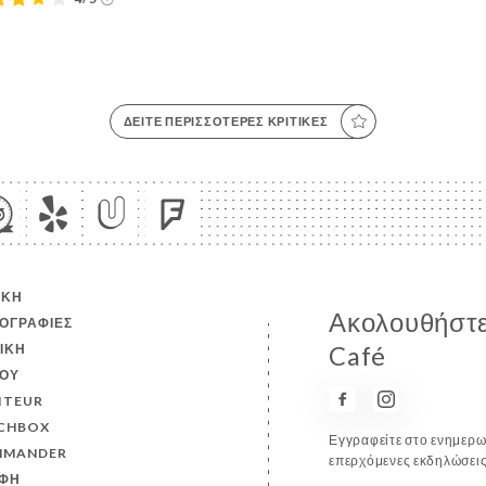
ΔΕΊΤΕ ΠΕΡΙΣΣΌΤΕΡΕΣ ΚΡΙΤΙΚΈΣ
ΙΚΉ
Ακολουθήστε
ΟΓΡΑΦΊΕΣ
ΤΙΚΉ
Café
ΟΎ
ITEUR
CHBOX
Εγγραφείτε στο ενημερωτ
MANDER
επερχόμενες εκδηλώσεις
ΦΉ