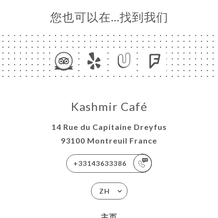
您也可以在…找到我们
Kashmir Café
14 Rue du Capitaine Dreyfus
93100 Montreuil France
+33143633386
ZH
主页