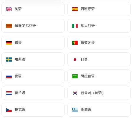
PROMOTION !!!
Profitez de notre offre exclusive
英语
英语
西班牙语
西班牙语
valable uniquement pour les
réservations effectuées en ligne via
加泰罗尼亚语
加泰罗尼亚语
意大利语
意大利语
le site Uniiti.
德语
德语
葡萄牙语
葡萄牙语
Hors boissons / Hors formules
JOURS ET RÉDUCTIONS :
瑞典语
瑞典语
日语
日语
✿ Lundi, Mardi, Mercredi, Jeudi :
俄语
俄语
阿拉伯语
阿拉伯语
-15% le soir
荷兰语
荷兰语
한국어（韩语）
한국어（韩语）
✿ Vendredi et Dimanche : -15% le
soir
捷克语
捷克语
希腊语
希腊语
✿ Samedi : -15% (midi et soir)
NB : La réservation est 100%