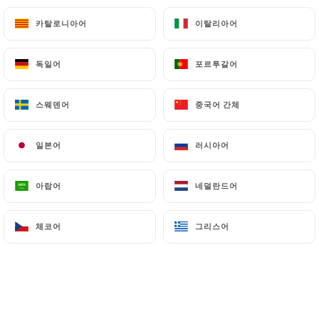
23.50€
카탈로니아어
카탈로니아어
이탈리아어
이탈리아어
15.99€
독일어
독일어
포르투갈어
포르투갈어
스웨덴어
스웨덴어
중국어 간체
중국어 간체
일본어
일본어
러시아어
러시아어
3.50€
아랍어
아랍어
네덜란드어
네덜란드어
4.99€
체코어
체코어
그리스어
그리스어
4.90€
4.99€