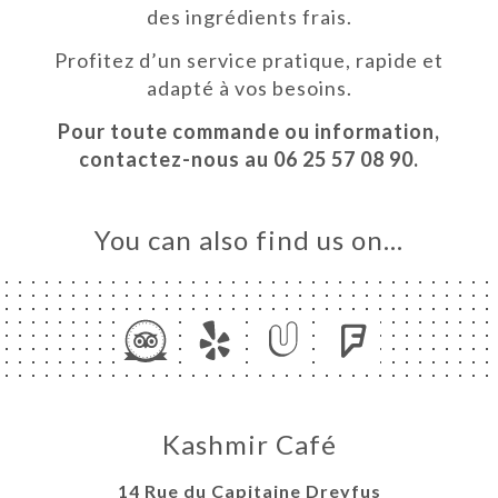
des ingrédients frais.
ME
Profitez d’un service pratique, rapide et
OK
adapté à vos besoins.
LERY
Pour toute commande ou information,
IEWS
contactez-nous au 06 25 57 08 90.
NU
TEUR
You can also find us on…
HBOX
ANDER
TACT
Kashmir Café
14 Rue du Capitaine Dreyfus