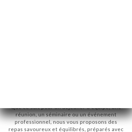
Service traiteur – Livraison de
plats chauds en entreprise
Facilitez l’organisation de vos repas
professionnels avec notre service traiteur.
Nous livrons des plats chauds directement
dans votre entreprise, sans frais de livraison.
Que ce soit pour un déjeuner d’équipe, une
réunion, un séminaire ou un événement
professionnel, nous vous proposons des
repas savoureux et équilibrés, préparés avec